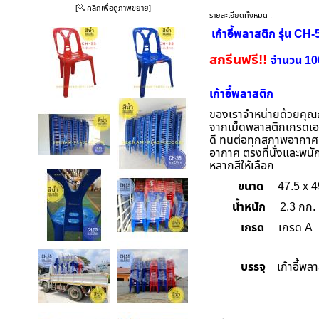
[
คลิกเพื่อดูภาพขยาย]
รายละเอียดทั้งหมด :
เก้าอี้พลาสติก รุ่น CH-
สกรีนฟรี!!
จำนวน 100 
เก้าอี้พลาสติก
ของเราจำหน่ายด้วยคุณ
จากเม็ดพลาสติกเกรดเอ 
ดี
ทนต่อทุกสภาพอากาศ ป
อากาศ ตรงที่นั่งและพนัก
หลากสีให้เลือก
ขนาด
47.5 x 4
น้ำหนัก
2.3 กก.
เกรด
เกรด A
บรรจุ
เก้าอี้พลา