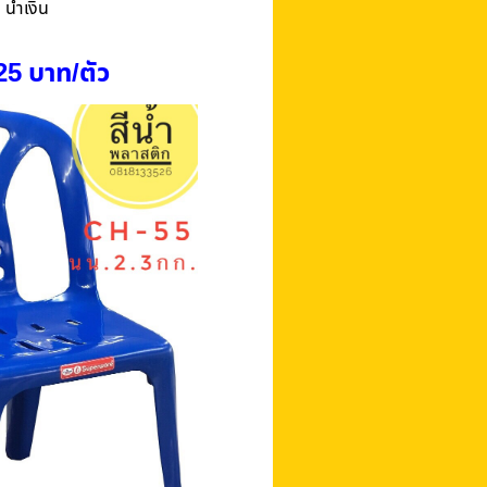
้ำเงิน
5 บาท/ตัว