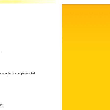
ก.
enam-plastic.com/plastic-chair
ได้