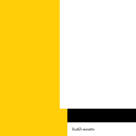
ร้านสีน้ำ-พลาสติก