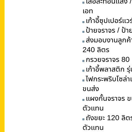
เสื้อสะท้อนแสง /
เอท
เก้าอี้ซุปเปอร์แ
ป้ายจราจร / ป้ายเ
ส่งมอบงานลูกค้า
240 ลิตร
กรวยจราจร 80 
เก้าอี้พลาสติก ร
ไฟกระพริบโซล่า
ขนส่ง
แผงกั้นจราจร ขน
ตัวแทน
ถังขยะ 120 ลิตร
ตัวแทน