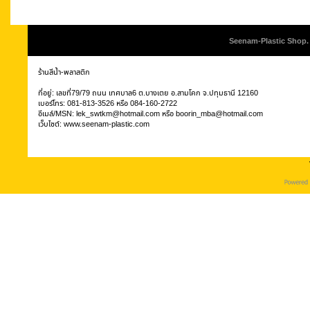
Seenam-Plastic Shop. 
ร้านสีน้ำ-พลาสติก
ที่อยู่: เลขที่79/79 ถนน เทศบาล6 ต.บางเตย อ.สามโคก จ.ปทุมธานี 12160
เบอร์โทร:
081-813-3526
หรือ
084-160-2722
อีเมล์/MSN:
lek_swtkm@hotmail.com
หรือ
boorin_mba@hotmail.com
เว็บไซต์:
www.seenam-plastic.com