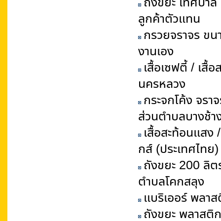
ถังขยะ เทศบาล 1
ลูกค้าตัวแทน
กรวยจราจร ขนาด 
งานเอง
เสื้อเซฟตี้ / เ
นครหลวง
กระจกโค้ง จราจร
ส่วนตำบลบางช้า
เสื้อสะท้อนแสง /
กส์ (ประเทศไทย)
ถังขยะ 200 ลิต
ตำบลโคกสลุง
แบริเออร์ พลาสต
ถังขยะ พลาสติก 