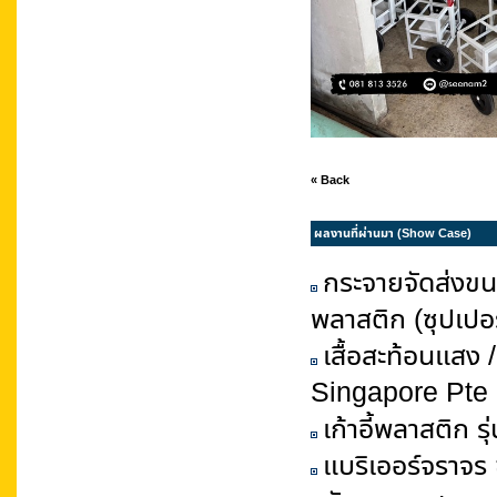
« Back
ผลงานที่ผ่านมา (Show Case)
กระจายจัดส่งขนส
พลาสติก (ซุปเปอร
เสื้อสะท้อนแสง 
Singapore Pte 
เก้าอี้พลาสติก ร
แบริเออร์จราจร 