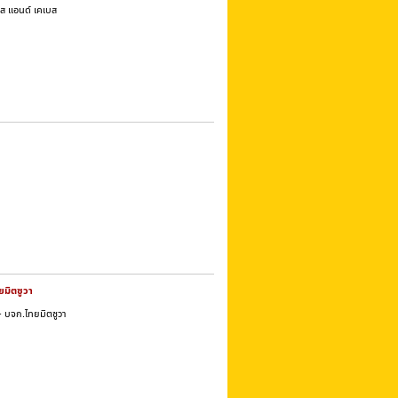
เอส แอนด์ เคเบส
ยมิตซูวา
- บจก.ไทยมิตซูวา